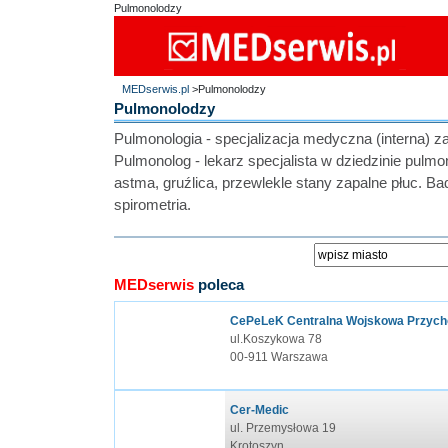
Pulmonolodzy
MEDserwis.pl
>Pulmonolodzy
Pulmonolodzy
Pulmonologia - specjalizacja medyczna (interna) za
Pulmonolog - lekarz specjalista w dziedzinie pulmon
astma, gruźlica, przewlekle stany zapalne płuc.
spirometria.
MEDserwis
poleca
CePeLeK Centralna Wojskowa Przych
ul.Koszykowa 78
00-911 Warszawa
Cer-Medic
ul. Przemysłowa 19
Krotoszyn