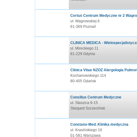
Certus Centrum Medyczne nr 2 Wagr
ul. Wagrowskiej 6
61-369 Poznań
CLINICA MEDICA - Wielospecjalistyczn
ul. Mireckiego 11
81-229 Gdynia
Clinica Vitae NZOZ Alergologia Pulmo
Kochanowskiego 114
80-405 Gdańsk
Consilius Centrum Medyczne
ul. Staszica 9-15
Stargard Szczeciński
Constans-Med. Klinika medyczna
ul. Krasińskiego 16
01-581 Warszawa