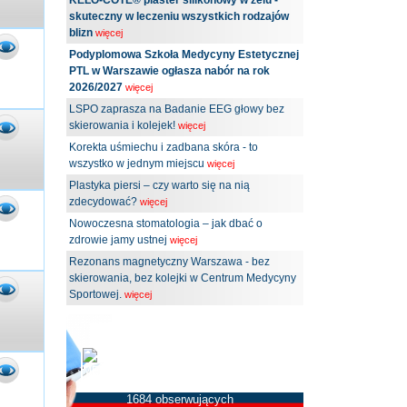
KELO-COTE® plaster silikonowy w żelu -
skuteczny w leczeniu wszystkich rodzajów
blizn
więcej
Podyplomowa Szkoła Medycyny Estetycznej
PTL w Warszawie ogłasza nabór na rok
2026/2027
więcej
LSPO zaprasza na Badanie EEG głowy bez
skierowania i kolejek!
więcej
Korekta uśmiechu i zadbana skóra - to
wszystko w jednym miejscu
więcej
Plastyka piersi – czy warto się na nią
zdecydować?
więcej
Nowoczesna stomatologia – jak dbać o
zdrowie jamy ustnej
więcej
Rezonans magnetyczny Warszawa - bez
skierowania, bez kolejki w Centrum Medycyny
Sportowej.
więcej
MEDserwis.pl -
Ogólnopolski Portal
Medyczny
1684 obserwujących