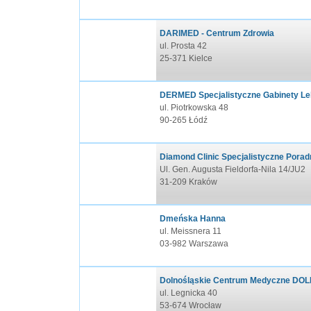
DARIMED - Centrum Zdrowia
ul. Prosta 42
25-371 Kielce
DERMED Specjalistyczne Gabinety Le
ul. Piotrkowska 48
90-265 Łódź
Diamond Clinic Specjalistyczne Porad
Ul. Gen. Augusta Fieldorfa-Nila 14/JU2
31-209 Kraków
Dmeńska Hanna
ul. Meissnera 11
03-982 Warszawa
Dolnośląskie Centrum Medyczne DOL
ul. Legnicka 40
53-674 Wrocław