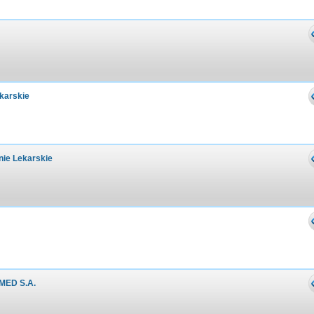
karskie
nie Lekarskie
MED S.A.