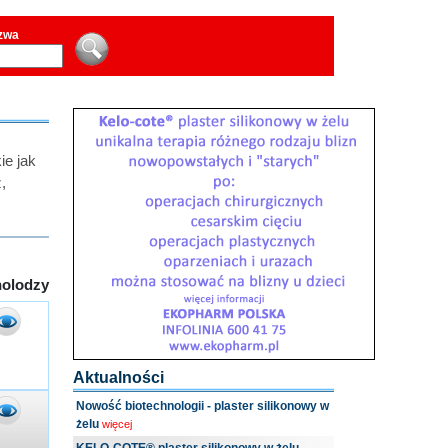
azwa
ie jak
,
olodzy
Aktualności
Nowość biotechnologii - plaster silikonowy w
żelu
więcej