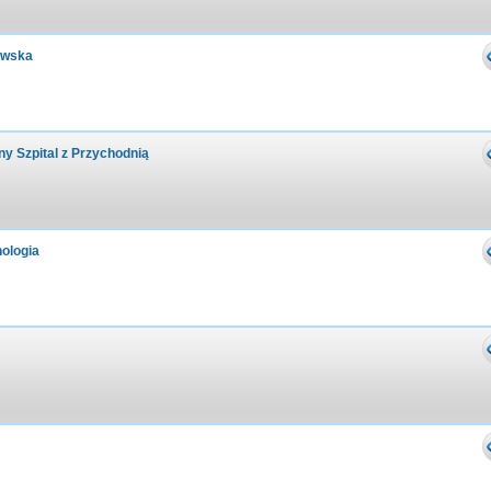
owska
y Szpital z Przychodnią
nologia