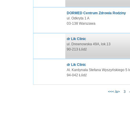
DORMED Centrum Zdrowia Rodziny
ul. Odkryta 1 A
03-138 Warszawa
dr Lik Clinic
ul. Drewnowska 49A, lok.13
90-213 Łódź
dr Lik Clinic
Al. Kardynała Stefana Wyszyńskiego 5 l
94-042 Łódź
<<< /a>
3