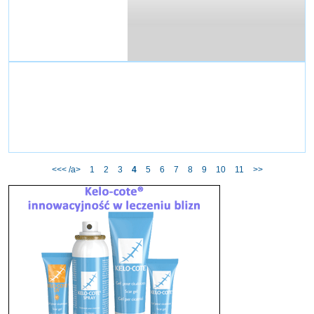
ul. Puławska 49
05-500 Piaseczno
Centrum Medyczne CMP Ursynów
ul. Ciszewskiego 15
02-777 Warszawa
<<< /a>
1
2
3
4
5
6
7
8
9
10
11
>>
Centrum Medyczne CMP Wilanów
Al. Rzeczypospolitej 1
02-972 Warszawa