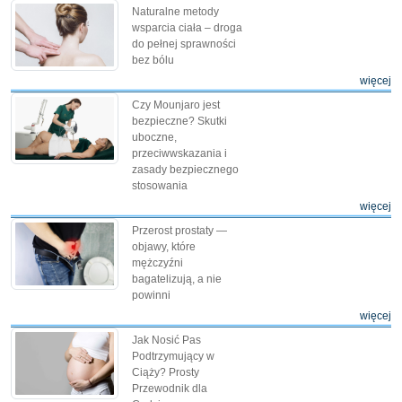
Naturalne metody
wsparcia ciała – droga
do pełnej sprawności
bez bólu
więcej
Czy Mounjaro jest
bezpieczne? Skutki
uboczne,
przeciwwskazania i
zasady bezpiecznego
stosowania
więcej
Przerost prostaty —
objawy, które
mężczyźni
bagatelizują, a nie
powinni
więcej
Jak Nosić Pas
Podtrzymujący w
Ciąży? Prosty
Przewodnik dla