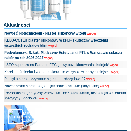
Aktualności
Nowość biotechnologii - plaster silikonowy w żelu
więcej
KELO-COTE® plaster silikonowy w żelu - skuteczny w leczeniu
wszystkich rodzajów blizn
więcej
Podyplomowa Szkoła Medycyny Estetycznej PTL w Warszawie ogłasza
nabór na rok 2026/2027
więcej
LSPO zaprasza na Badanie EEG głowy bez skierowania i kolejek!
więcej
Korekta uśmiechu i zadbana skóra - to wszystko w jednym miejscu
więcej
Plastyka piersi – czy warto się na nią zdecydować?
więcej
Nowoczesna stomatologia – jak dbać o zdrowie jamy ustnej
więcej
Rezonans magnetyczny Warszawa - bez skierowania, bez kolejki w Centrum
Medycyny Sportowej.
więcej
MEDserwis.pl - Ogólnopolski Portal Medyczny
1684 obserwujących