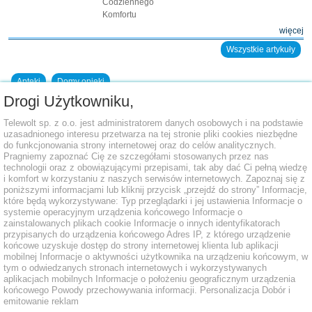
Codziennego
Komfortu
więcej
Wszystkie artykuły
Apteki
Domy opieki
Drogi Użytkowniku,
Dodaj placówkę do bazy
Telewolt sp. z o.o. jest administratorem danych osobowych i na podstawie
uzasadnionego interesu przetwarza na tej stronie pliki cookies niezbędne
do funkcjonowania strony internetowej oraz do celów analitycznych.
Pragniemy zapoznać Cię ze szczegółami stosowanych przez nas
technologii oraz z obowiązującymi przepisami, tak aby dać Ci pełną wiedzę
i komfort w korzystaniu z naszych serwisów internetowych. Zapoznaj się z
poniższymi informacjami lub kliknij przycisk „przejdź do strony” Informacje,
które będą wykorzystywane: Typ przeglądarki i jej ustawienia Informacje o
systemie operacyjnym urządzenia końcowego Informacje o
zainstalowanych plikach cookie Informacje o innych identyfikatorach
przypisanych do urządzenia końcowego Adres IP, z którego urządzenie
końcowe uzyskuje dostęp do strony internetowej klienta lub aplikacji
mobilnej Informacje o aktywności użytkownika na urządzeniu końcowym, w
tym o odwiedzanych stronach internetowych i wykorzystywanych
aplikacjach mobilnych Informacje o położeniu geograficznym urządzenia
końcowego Powody przechowywania informacji. Personalizacja Dobór i
emitowanie reklam