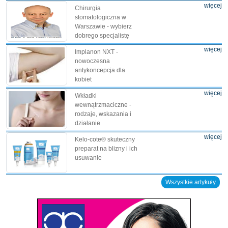
więcej
Chirurgia
stomatologiczna w
Warszawie - wybierz
dobrego specjalistę
więcej
Implanon NXT -
nowoczesna
antykoncepcja dla
kobiet
więcej
Wkładki
wewnątrzmaciczne -
rodzaje, wskazania i
działanie
więcej
Kelo-cote® skuteczny
preparat na blizny i ich
usuwanie
Wszystkie artykuły