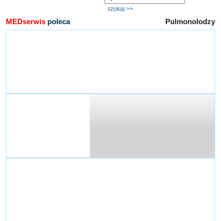
MEDserwis
poleca
Pulmonolodzy
Centrum Medycyny Profilaktycznej sp. z o.o.
ul. Komorowskiego 12
30-106 Kraków
Centrum Medycyny Snu
ul. Gwiaździsta 5B
01-651 Warszawa