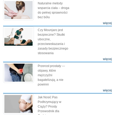
Naturalne metody
wsparcia ciała – droga
do pełnej sprawności
bez bólu
więcej
Czy Mounjaro jest
bezpieczne? Skutki
uboczne,
przeciwwskazania i
zasady bezpiecznego
stosowania
więcej
Przerost prostaty —
objawy, które
mężczyźni
bagatelizują, a nie
powinni
więcej
Jak Nosić Pas
Podtrzymujący w
Ciąży? Prosty
Przewodnik dla