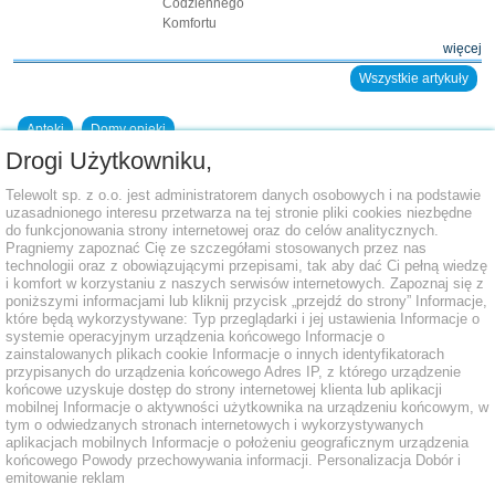
Codziennego
Komfortu
więcej
Wszystkie artykuły
Apteki
Domy opieki
Drogi Użytkowniku,
Dodaj placówkę do bazy
Telewolt sp. z o.o. jest administratorem danych osobowych i na podstawie
uzasadnionego interesu przetwarza na tej stronie pliki cookies niezbędne
do funkcjonowania strony internetowej oraz do celów analitycznych.
Pragniemy zapoznać Cię ze szczegółami stosowanych przez nas
technologii oraz z obowiązującymi przepisami, tak aby dać Ci pełną wiedzę
i komfort w korzystaniu z naszych serwisów internetowych. Zapoznaj się z
poniższymi informacjami lub kliknij przycisk „przejdź do strony” Informacje,
które będą wykorzystywane: Typ przeglądarki i jej ustawienia Informacje o
systemie operacyjnym urządzenia końcowego Informacje o
zainstalowanych plikach cookie Informacje o innych identyfikatorach
przypisanych do urządzenia końcowego Adres IP, z którego urządzenie
końcowe uzyskuje dostęp do strony internetowej klienta lub aplikacji
mobilnej Informacje o aktywności użytkownika na urządzeniu końcowym, w
tym o odwiedzanych stronach internetowych i wykorzystywanych
aplikacjach mobilnych Informacje o położeniu geograficznym urządzenia
końcowego Powody przechowywania informacji. Personalizacja Dobór i
emitowanie reklam