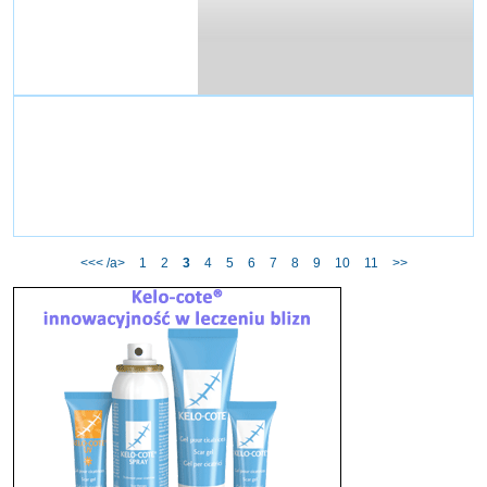
ul. Leśna 8
59-300 Lubin
Centrum Diagnostyki Medycznej Hahs Protodens
ul. Felczaka 10
71-417 Szczecin
<<< /a>
1
2
3
4
5
6
7
8
9
10
11
>>
Centrum Diagnostyki Medycznej MULTI-MED
ul. Polna 3
00-622 Warszawa