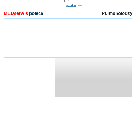
MEDserwis
poleca
Pulmonolodzy
All-Med Centrum Medyczne
Aleja Kardynała Wyszyńskiego 99
Łódź
Allergo - Sylwia Skłodowska
ul. Niemcewicza 7/9 lok. 173
02-220 Warszawa