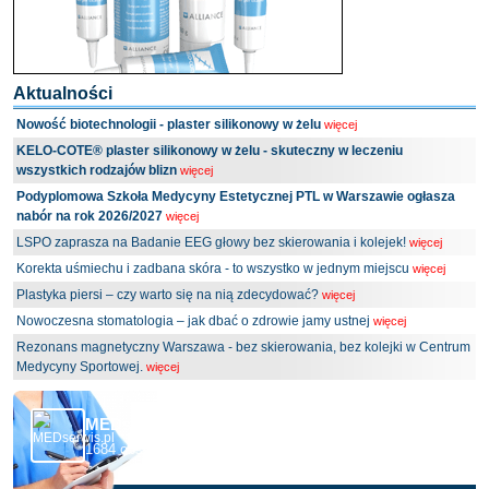
Aktualności
Nowość biotechnologii - plaster silikonowy w żelu
więcej
KELO-COTE® plaster silikonowy w żelu - skuteczny w leczeniu
wszystkich rodzajów blizn
więcej
Podyplomowa Szkoła Medycyny Estetycznej PTL w Warszawie ogłasza
nabór na rok 2026/2027
więcej
LSPO zaprasza na Badanie EEG głowy bez skierowania i kolejek!
więcej
Korekta uśmiechu i zadbana skóra - to wszystko w jednym miejscu
więcej
Plastyka piersi – czy warto się na nią zdecydować?
więcej
Nowoczesna stomatologia – jak dbać o zdrowie jamy ustnej
więcej
Rezonans magnetyczny Warszawa - bez skierowania, bez kolejki w Centrum
Medycyny Sportowej.
więcej
MEDserwis.pl - Ogólnopolski Portal Medyczny
1684 obserwujących