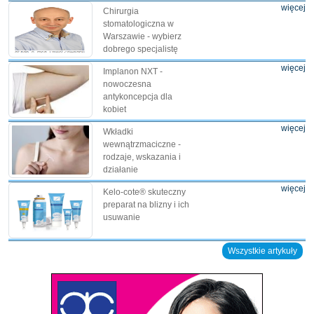
więcej
Chirurgia
stomatologiczna w
Warszawie - wybierz
dobrego specjalistę
więcej
Implanon NXT -
nowoczesna
antykoncepcja dla
kobiet
więcej
Wkładki
wewnątrzmaciczne -
rodzaje, wskazania i
działanie
więcej
Kelo-cote® skuteczny
preparat na blizny i ich
usuwanie
Wszystkie artykuły